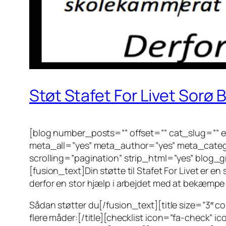
Støt Stafet For Livet Sorø 
[blog number_posts=”” offset=”” cat_slug=”” ex
meta_all=”yes” meta_author=”yes” meta_cate
scrolling=”pagination” strip_html=”yes” blog_
[fusion_text]Din støtte til Stafet For Livet er 
derfor en stor hjælp i arbejdet med at bekæmpe 
Sådan støtter du[/fusion_text][title size=”3″ co
flere måder:[/title][checklist icon=”fa-check” ic