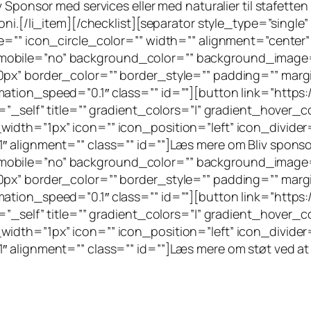
 Sponsor med services eller med naturalier til stafetten 
moni.[/li_item][/checklist][separator style_type=”sin
e=”” icon_circle_color=”” width=”” alignment=”center” 
mobile=”no” background_color=”” background_image
0px” border_color=”” border_style=”” padding=”” ma
tion_speed=”0.1″ class=”” id=””][button link=”https:/
=”_self” title=”” gradient_colors=”|” gradient_hover_c
width=”1px” icon=”” icon_position=”left” icon_divide
″ alignment=”” class=”” id=””]Læs mere om Bliv sponso
mobile=”no” background_color=”” background_image
0px” border_color=”” border_style=”” padding=”” ma
tion_speed=”0.1″ class=”” id=””][button link=”https:/
=”_self” title=”” gradient_colors=”|” gradient_hover_c
width=”1px” icon=”” icon_position=”left” icon_divide
″ alignment=”” class=”” id=””]Læs mere om støt ved at