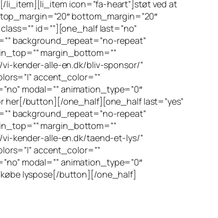
[/li_item][li_item icon=”fa-heart”]støt ved at
gle” top_margin=”20″ bottom_margin=”20″
class=”” id=””][one_half last=”no”
=”” background_repeat=”no-repeat”
rgin_top=”” margin_bottom=””
/vi-kender-alle-en.dk/bliv-sponsor/”
olors=”|” accent_color=””
r=”no” modal=”” animation_type=”0″
r her[/button][/one_half][one_half last=”yes”
=”” background_repeat=”no-repeat”
rgin_top=”” margin_bottom=””
/vi-kender-alle-en.dk/taend-et-lys/”
olors=”|” accent_color=””
r=”no” modal=”” animation_type=”0″
 købe lyspose[/button][/one_half]