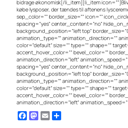
bidrage økonomisk[/li_item][li_item icon=””]Bliv
købe lysposer, der tændes til aftenens lyscere
sep_color=”” border_size=”” icon=”” icon_circl
spacing=”yes” center_content=”no” hide_on_
background_position=”left top” border_size=”
animation_type=”” animation_direction=”” anima
color=”default” size=”” type=”” shape=”” target
accent_hover_color=”” bevel_color=”” border_
animation_direction=”left” animation_speed=”1
spacing=”yes” center_content=”no” hide_on_
background_position=”left top” border_size=”
animation_type=”” animation_direction=”” anima
color=”default” size=”” type=”” shape=”” target
accent_hover_color=”” bevel_color=”” border_
animation_direction=”left” animation_speed=”1
Facebook
Mastodon
Email
Share