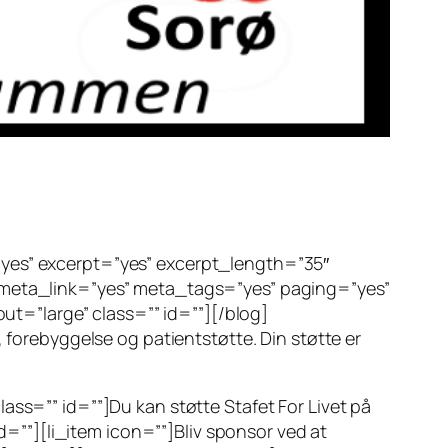
”yes” excerpt=”yes” excerpt_length=”35″
eta_link=”yes” meta_tags=”yes” paging=”yes”
t=”large” class=”” id=””][/blog]
, forebyggelse og patientstøtte. Din støtte er
ass=”” id=””]Du kan støtte Stafet For Livet på
id=””][li_item icon=””]Bliv sponsor ved at