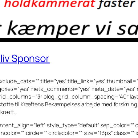
Bliv Sponsor
clude_cats=”” title=”yes” title_link=”yes” thumbnail=
gories=”yes” meta_comments=”yes” meta_date=”yes” m
grid_columns=”3″ blog_grid_column_spacing=”40″ layou
en støtte til Kræftens Bekæmpelses arbejde med forskning
kræft.
ntent_align=”left” style_type=”default” sep_color=”” cl
oncolor=”” circle=”” circlecolor=”” size=”13px” class=”” 