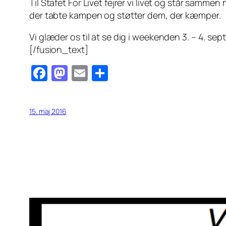
Til Stafet For Livet fejrer vi livet og står sam
der tabte kampen og støtter dem, der kæmper.
Vi glæder os til at se dig i weekenden 3. – 4. sept
[/fusion_text]
Facebook
Mastodon
Email
Share
15. maj 2016