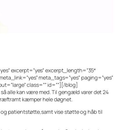
”yes” excerpt=”yes” excerpt_length=”35″
eta_link=”yes” meta_tags=”yes” paging=”yes”
t=”large” class=”” id=””][/blog]
 så alle kan være med. Til gengæld varer det 24
n kræftramt kæmper hele døgnet.
og patientstøtte,samt vise støtte og håb til