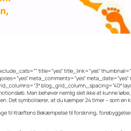
clude_cats=”” title=”yes” title_link=”yes” thumbnail=
gories=”yes” meta_comments=”yes” meta_date=”yes” m
grid_columns=”3″ blog_grid_column_spacing=”40″ layou
motionsløb. Man behøver nemlig slet ikke at kunne løbe,
banen. Det symboliserer, at du kæmper 24 timer – som e
ge til Kræftens Bekæmpelse til forskning, forebyggelse 