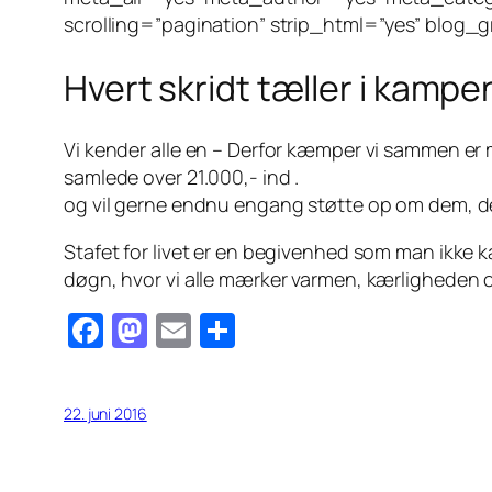
scrolling=”pagination” strip_html=”yes” blog_
Hvert skridt tæller i kam
Vi kender alle en – Derfor kæmper vi sammen er 
samlede over 21.000,- ind .
og vil gerne endnu engang støtte op om dem, d
Stafet for livet er en begivenhed som man ikke 
døgn, hvor vi alle mærker varmen, kærligheden og
Facebook
Mastodon
Email
Share
22. juni 2016