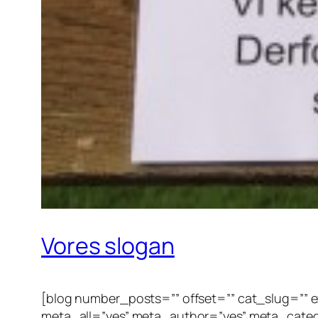
Vores slogan
[blog number_posts=”” offset=”” cat_slug=”” ex
meta_all=”yes” meta_author=”yes” meta_cate