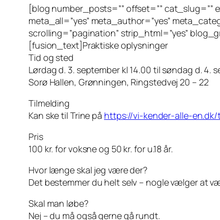
[blog number_posts=”” offset=”” cat_slug=”” ex
meta_all=”yes” meta_author=”yes” meta_cate
scrolling=”pagination” strip_html=”yes” blog_
[fusion_text]Praktiske oplysninger
Tid og sted
Lørdag d. 3. september kl 14.00 til søndag d. 4. 
Sorø Hallen, Grønningen, Ringstedvej 20 – 22
Tilmelding
Kan ske til Trine på
https://vi-kender-alle-en.dk/
Pris
100 kr. for voksne og 50 kr. for u.18 år.
Hvor længe skal jeg være der?
Det bestemmer du helt selv – nogle vælger at vær
Skal man løbe?
Nej – du må også gerne gå rundt.