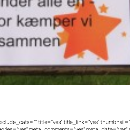
clude_cats=”” title=”yes” title_link=”yes” thumbnail=
gories=”yes” meta_comments=”yes” meta_date=”yes” m