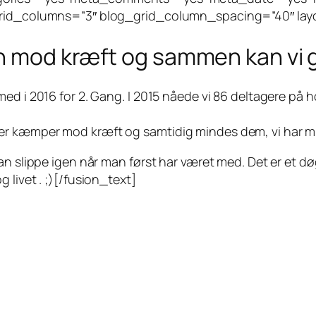
grid_columns=”3″ blog_grid_column_spacing=”40″ layou
pen mod kræft og sammen kan vi
med i 2016 for 2. Gang. I 2015 nåede vi 86 deltagere p
er kæmper mod kræft og samtidig mindes dem, vi har mi
kan slippe igen når man først har været med. Det er et d
 livet . ;)[/fusion_text]