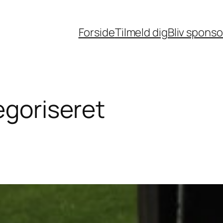
Forside
Tilmeld dig
Bliv sponso
egoriseret