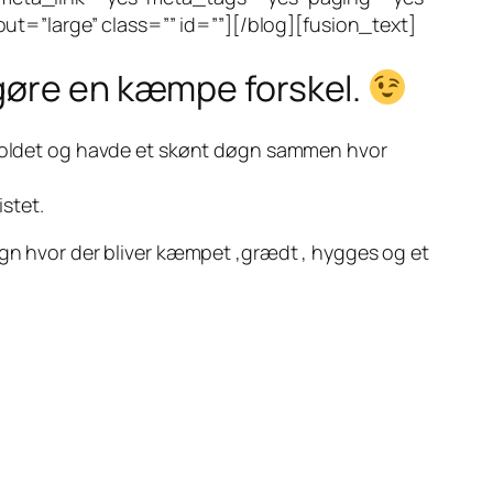
t=”large” class=”” id=””][/blog][fusion_text]
 gøre en kæmpe forskel.
å holdet og havde et skønt døgn sammen hvor
stet.
øgn hvor der bliver kæmpet ,grædt , hygges og et