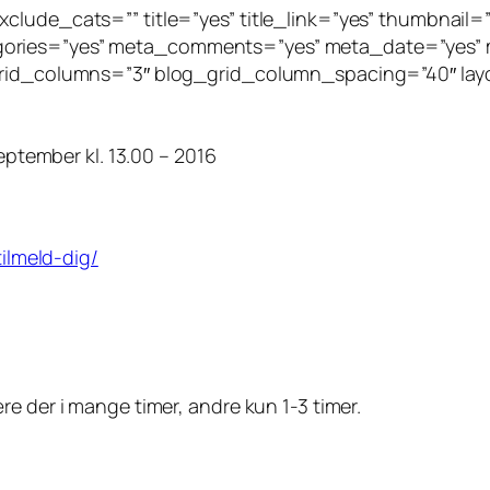
clude_cats=”” title=”yes” title_link=”yes” thumbnail=
gories=”yes” meta_comments=”yes” meta_date=”yes” m
grid_columns=”3″ blog_grid_column_spacing=”40″ layou
september kl. 13.00 – 2016
tilmeld-dig/
e der i mange timer, andre kun 1-3 timer.