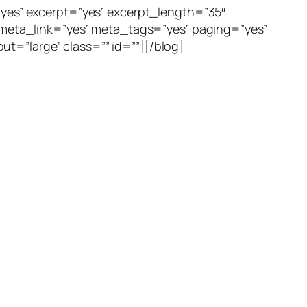
”yes” excerpt=”yes” excerpt_length=”35″
eta_link=”yes” meta_tags=”yes” paging=”yes”
t=”large” class=”” id=””][/blog]