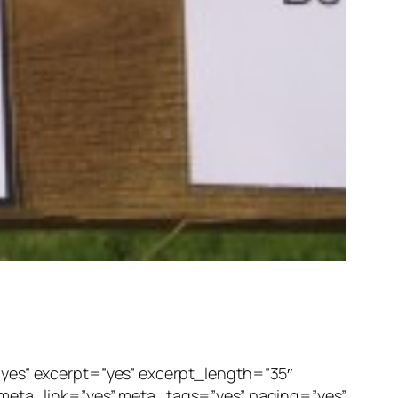
”yes” excerpt=”yes” excerpt_length=”35″
eta_link=”yes” meta_tags=”yes” paging=”yes”