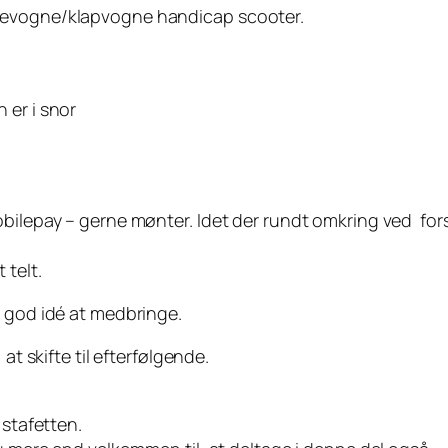
rnevogne/klapvogne handicap scooter.
 er i snor
ilepay – gerne mønter. Idet der rundt omkring ved forske
 telt.
n god idé at medbringe.
at skifte til efterfølgende.
 stafetten.