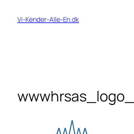
Spring
til
Vi-Kender-Alle-En.dk
indhold
wwwhrsas_logo_