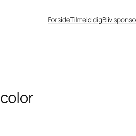
Forside
Tilmeld dig
Bliv sponso
color