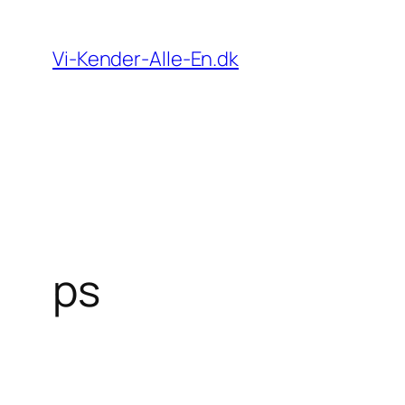
Spring
til
Vi-Kender-Alle-En.dk
indhold
ps