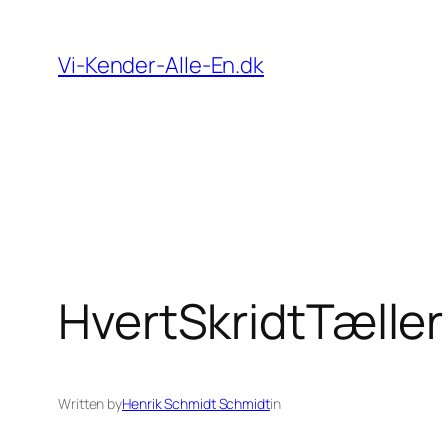
Spring
til
Vi-Kender-Alle-En.dk
indhold
HvertSkridtTæller
Written by
Henrik Schmidt Schmidt
in