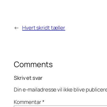
←
Hvert skridt tæller‬
Comments
Skriv et svar
Din e-mailadresse vil ikke blive publicer
Kommentar
*