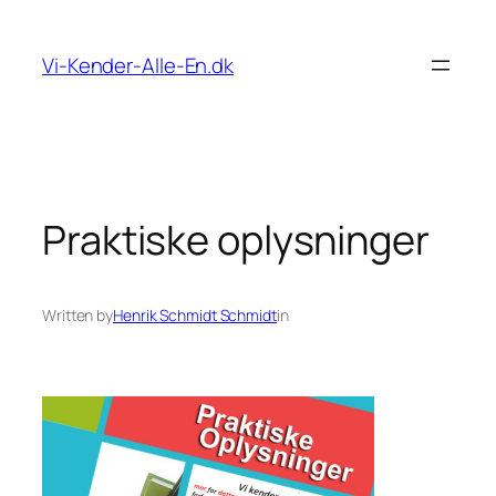
Spring
til
Vi-Kender-Alle-En.dk
indhold
Praktiske oplysninger
Written by
Henrik Schmidt Schmidt
in